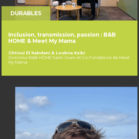
DURABLES
Inclusion, transmission, passion : B&B
HOME & Meet My Mama
Chtioui El Kabdani & Loubna Ksibi
Directeur B&B HOME Saint-Ouen et Co-Fondatrice de Meet
My Mama