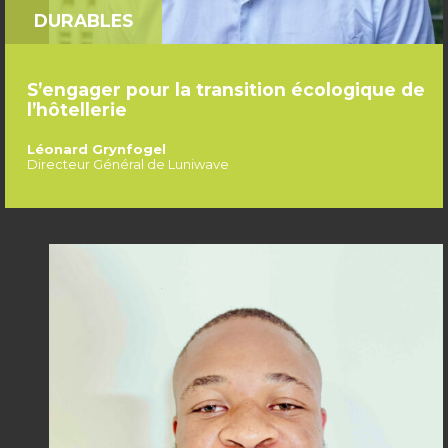
DURABLES
S’engager pour la transition écologique de
l’hôtellerie
Léonard Grynfogel
Directeur Général de Luniwave