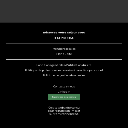
Réservez votre séjour avec
B&B HOTELS
Mentions légales
Plan du site
Conditions générales d'utilisation du site
Politique de protection des données à caractère personnel
Politique de gestion des cookies
Contactez-nous
LinkedIn
Paramètres des cookies
Ce site web a été conçu
pour réduire son impact
sur l’environnement.