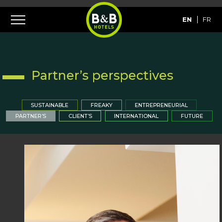
EN
FR
Partner’s perspectives
SUSTAINABLE
FREAKY
ENTREPRENEURIAL
PARTNER’S
CLIENT’S
INTERNATIONAL
FUTURE