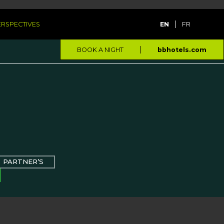
PERSPECTIVES
EN
FR
BOOK A NIGHT
bbhotels.com
PARTNER’S