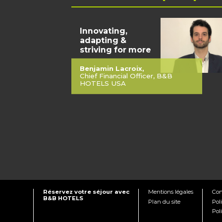
Innovating,
adapting &
striving for more
Benjamin Lacroix,
Chief Financial Officer, B&B
HOTELS USA
Réservez votre séjour avec
Mentions légales
Con
B&B HOTELS
Plan du site
Pol
Pol