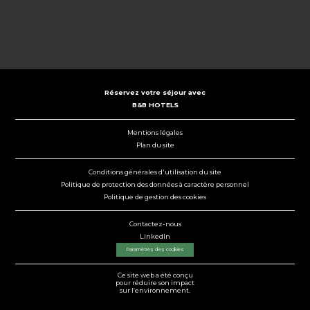
Réservez votre séjour avec
B&B HOTELS
Mentions légales
Plan du site
Conditions générales d'utilisation du site
Politique de protection des données à caractère personnel
Politique de gestion des cookies
Contactez-nous
LinkedIn
Paramètres des cookies
Ce site web a été conçu
pour réduire son impact
sur l’environnement.